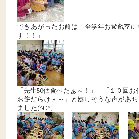
できあがったお餅は、全学年お遊戯室に
す！！」
「先生50個食べたぁ～！」 「１０回
お餅だらけぇ～」と嬉しそうな声があち
ました(^O^)