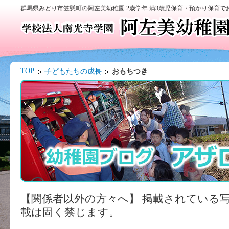
群馬県みどり市笠懸町の阿左美幼稚園 2歳学年 満3歳児保育・預かり保育
TOP
子どもたちの成長
おもちつき
【関係者以外の方々へ】 掲載されている
載は固く禁じます。