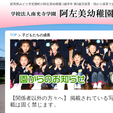
群馬県みどり市笠懸町の阿左美幼稚園 2歳学年 満3歳児保育・預かり保育
TOP
子どもたちの成長
【関係者以外の方々へ】 掲載されている
載は固く禁じます。