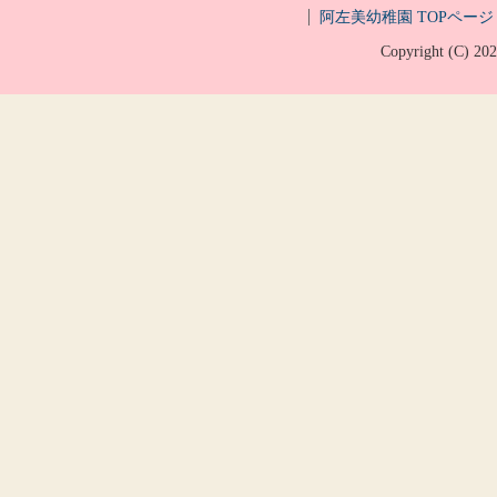
阿左美幼稚園 TOPページ
Copyright (C)
20