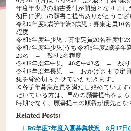
6月26日(月)より令和6年度2歳学年満3
年度年少児の願書受付が開始となりまし
初日に沢山の願書ご提出ありがとうござ
令和6年度2歳学年満3歳児：募集定員10名
程度
令和6年度年少児：募集定員20名程度中2
令和7年度年少児(うち令和6年度2歳学年満
20名 → 残り2名程度
令和6年度年中児 40名中43名 → 残り
令和6年度年長児 → おかげさまで定
集を締め切らさせていただきます。
※各学年募集定員を満たし始めています
だいている方は、早めの願書提出をよろ
時期でなく、願書提出の順番が優先とな
Related Posts:
R6年度7年度入園募集状況 8月17日(