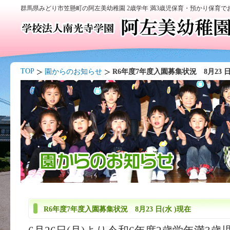
群馬県みどり市笠懸町の阿左美幼稚園 2歳学年 満3歳児保育・預かり保育
TOP
園からのお知らせ
R6年度7年度入園募集状況 8月23 日
R6年度7年度入園募集状況 8月23 日(水 )現在