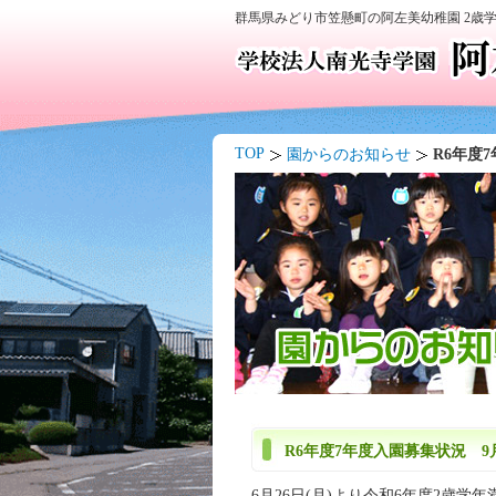
群馬県みどり市笠懸町の阿左美幼稚園 2歳
TOP
園からのお知らせ
R6年度7
R6年度7年度入園募集状況 9月1
6月26日(月)より令和6年度2歳