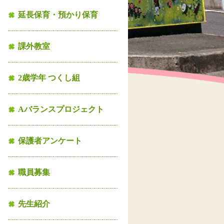
延長保育・預かり保育
課外教室
2歳学年 つくし組
Aバランスプロジェクト
保護者アンケート
職員募集
先生紹介