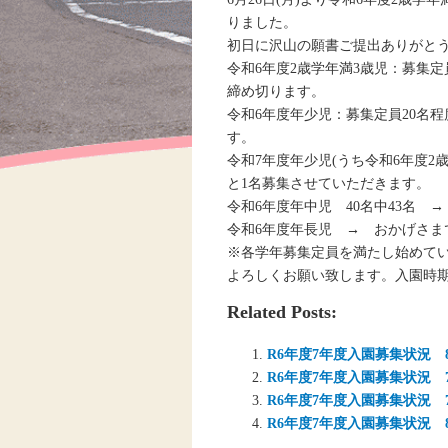
りました。
初日に沢山の願書ご提出ありがと
令和6年度2歳学年満3歳児：募集定
締め切ります。
令和6年度年少児：募集定員20名
す。
令和7年度年少児(うち令和6年度2
と1名募集させていただきます。
令和6年度年中児 40名中43名
令和6年度年長児 → おかげさ
※各学年募集定員を満たし始めて
よろしくお願い致します。入園時
Related Posts:
R6年度7年度入園募集状況 8月
R6年度7年度入園募集状況 
R6年度7年度入園募集状況 7
R6年度7年度入園募集状況 8