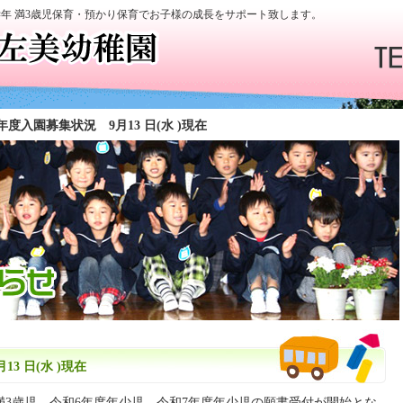
学年 満3歳児保育・預かり保育でお子様の成長をサポート致します。
年度入園募集状況 9月13 日(水 )現在
3 日(水 )現在
学年満3歳児、令和6年度年少児、令和7年度年少児の願書受付が開始とな