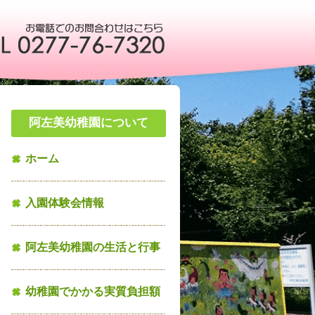
阿左美幼稚園について
ホーム
入園体験会情報
阿左美幼稚園の生活と行事
幼稚園でかかる実質負担額