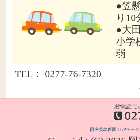
●笠
り1
●大
小学
弱
TEL： 0277-76-7320
阿左美幼稚園 TOPページ