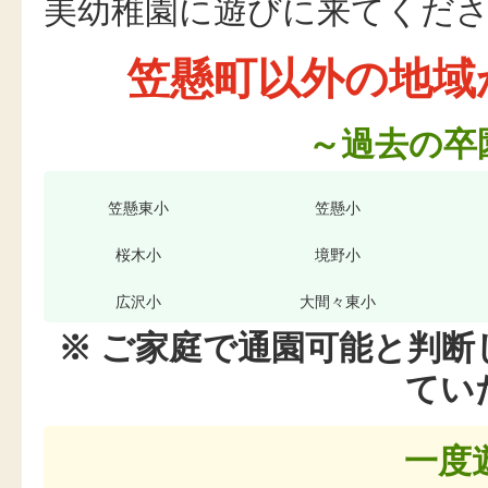
美幼稚園に遊びに来てくだ
笠懸町以外の地域
～過去の卒
笠懸東小
笠懸小
桜木小
境野小
広沢小
大間々東小
※ ご家庭で通園可能と判
てい
一度