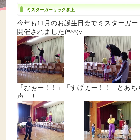
ミスターガーリック参上
今年も11月のお誕生日会でミスターガ
開催されました(*^^)v
「おぉー！！」「すげぇー！！」とあち
声！！