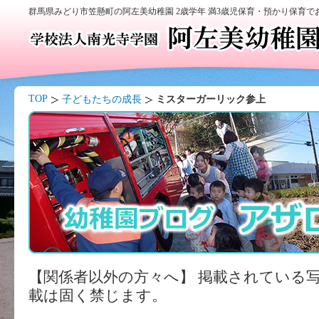
群馬県みどり市笠懸町の阿左美幼稚園 2歳学年 満3歳児保育・預かり保育
TOP
子どもたちの成長
ミスターガーリック参上
【関係者以外の方々へ】 掲載されている
載は固く禁じます。