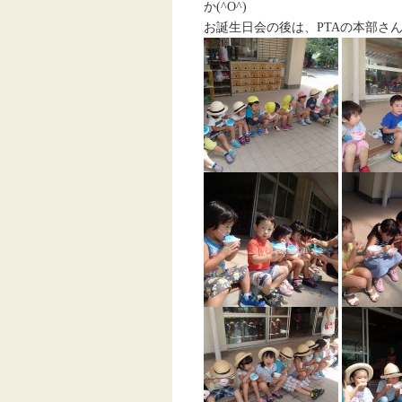
か(^O^)
お誕生日会の後は、PTAの本部さ