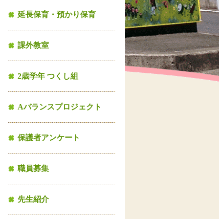
延長保育・預かり保育
課外教室
2歳学年 つくし組
Aバランスプロジェクト
保護者アンケート
職員募集
先生紹介