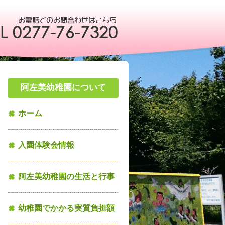
阿左美幼稚園について
ホーム
入園体験会情報
阿左美幼稚園の生活と行事
幼稚園でかかる実質負担額