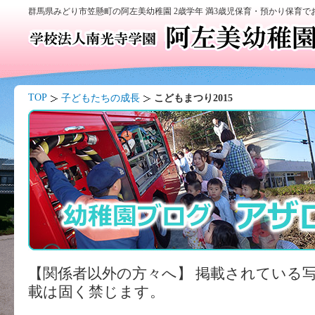
群馬県みどり市笠懸町の阿左美幼稚園 2歳学年 満3歳児保育・預かり保育
TOP
子どもたちの成長
こどもまつり2015
【関係者以外の方々へ】 掲載されている
載は固く禁じます。