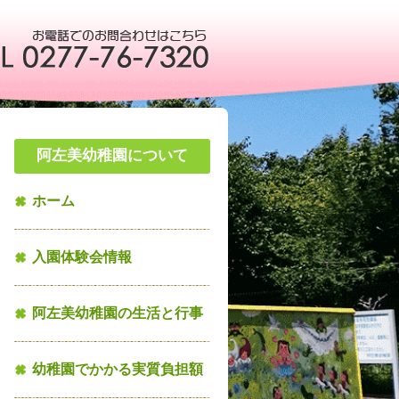
阿左美幼稚園について
ホーム
入園体験会情報
阿左美幼稚園の生活と行事
幼稚園でかかる実質負担額