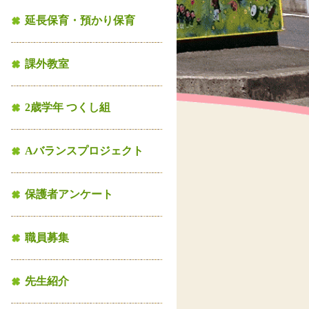
延長保育・預かり保育
課外教室
2歳学年 つくし組
Aバランスプロジェクト
保護者アンケート
職員募集
先生紹介