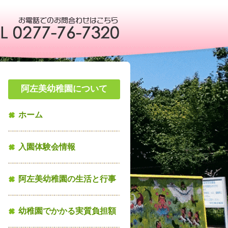
阿左美幼稚園について
ホーム
入園体験会情報
阿左美幼稚園の生活と行事
幼稚園でかかる実質負担額