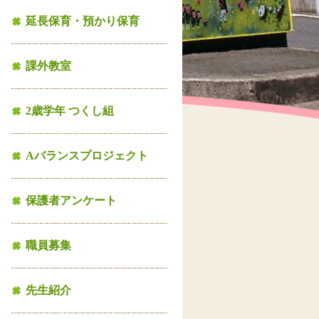
延長保育・預かり保育
課外教室
2歳学年 つくし組
Aバランスプロジェクト
保護者アンケート
職員募集
先生紹介