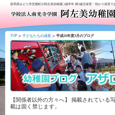
群馬県みどり市笠懸町の阿左美幼稚園 2歳学年 満3歳児保育・預かり保育
TOP
子どもたちの成長
平成26年度3月のブログ
【関係者以外の方々へ】 掲載されている
載は固く禁じます。