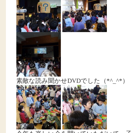
素敵な読み聞かせDVDでした（*^_^*）