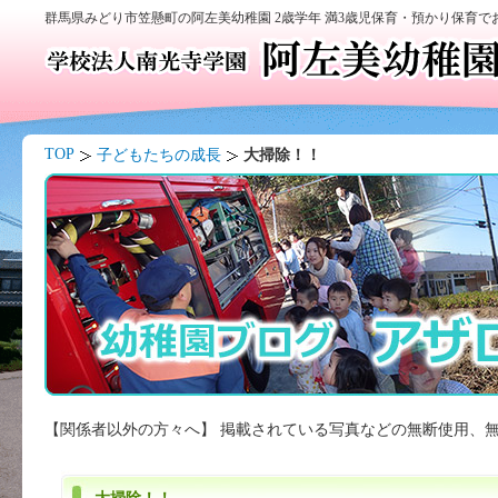
群馬県みどり市笠懸町の阿左美幼稚園 2歳学年 満3歳児保育・預かり保育
TOP
子どもたちの成長
大掃除！！
【関係者以外の方々へ】 掲載されている写真などの無断使用、