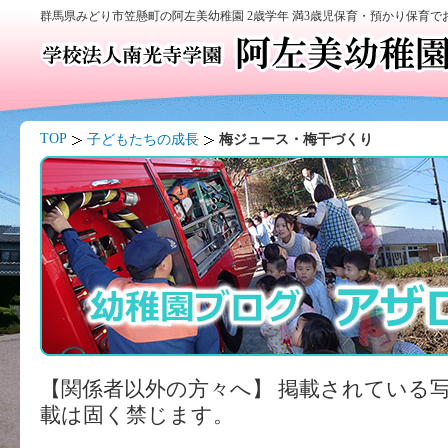
群馬県みどり市笠懸町の阿左美幼稚園 2歳学年 満3歳児保育・預かり保育
TOP
子どもたちの成長
梅ジュース・梅干づくり
【関係者以外の方々へ】 掲載されている
載は固く禁じます。