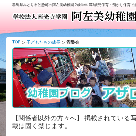
群馬県みどり市笠懸町の阿左美幼稚園 2歳学年 満3歳児保育・預かり保育
TOP
子どもたちの成長
涅槃会
【関係者以外の方々へ】 掲載されている
載は固く禁じます。