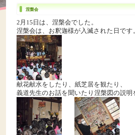
涅槃会
2月15日は、涅槃会でした。
涅槃会は、お釈迦様が入滅された日です
献花献水をしたり、紙芝居を観たり、
義道先生のお話を聞いたり涅槃図の説明