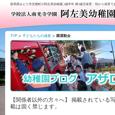
群馬県みどり市笠懸町の阿左美幼稚園 2歳学年 満3歳児保育・預かり保育
TOP
子どもたちの成長
園運動会
【関係者以外の方々へ】 掲載されている
載は固く禁じます。