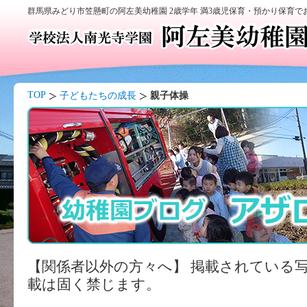
群馬県みどり市笠懸町の阿左美幼稚園 2歳学年 満3歳児保育・預かり保育
TOP
子どもたちの成長
親子体操
【関係者以外の方々へ】 掲載されている
載は固く禁じます。