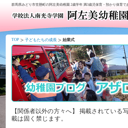
群馬県みどり市笠懸町の阿左美幼稚園 2歳学年 満3歳児保育・預かり保育
TOP
子どもたちの成長
始業式
【関係者以外の方々へ】 掲載されている
載は固く禁じます。