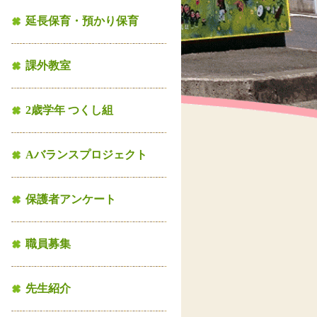
延長保育・預かり保育
課外教室
2歳学年 つくし組
Aバランスプロジェクト
保護者アンケート
職員募集
先生紹介