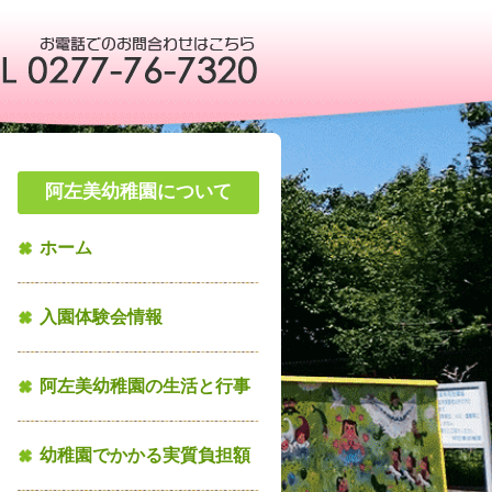
阿左美幼稚園について
ホーム
入園体験会情報
阿左美幼稚園の生活と行事
幼稚園でかかる実質負担額