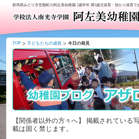
群馬県みどり市笠懸町の阿左美幼稚園 2歳学年 満3歳児保育・預かり保育
TOP
子どもたちの成長
今日の発見
【関係者以外の方々へ】 掲載されている
載は固く禁じます。