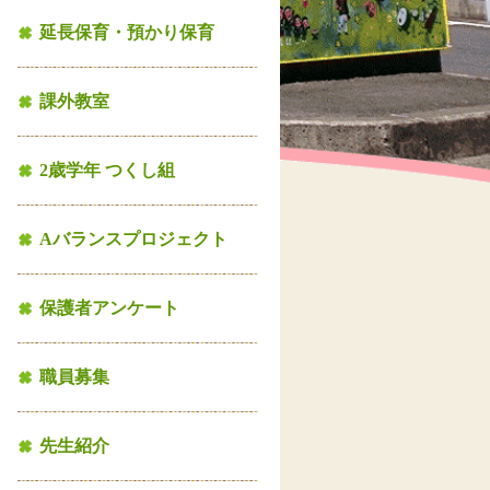
延長保育・預かり保育
課外教室
2歳学年 つくし組
Aバランスプロジェクト
保護者アンケート
職員募集
先生紹介