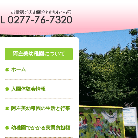
阿左美幼稚園について
ホーム
入園体験会情報
阿左美幼稚園の生活と行事
幼稚園でかかる実質負担額