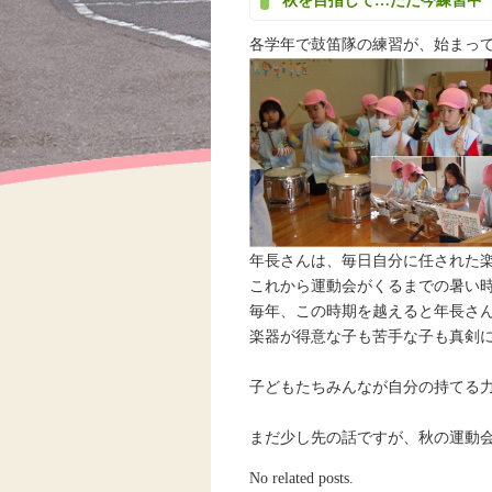
秋を目指して…ただ今練習中
各学年で鼓笛隊の練習が、始まっ
年長さんは、毎日自分に任された
これから運動会がくるまでの暑い
毎年、この時期を越えると年長さ
楽器が得意な子も苦手な子も真剣
子どもたちみんなが自分の持てる
まだ少し先の話ですが、秋の運動会楽
No related posts.