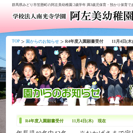
群馬県みどり市笠懸町の阿左美幼稚園 2歳学年 満3歳児保育・預かり保育
TOP
園からのお知らせ
R4年度入園願書受付 11月4日(木
R4年度入園願書受付 11月4日(木) 現在