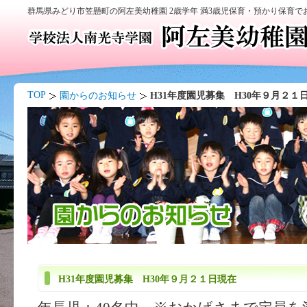
群馬県みどり市笠懸町の阿左美幼稚園 2歳学年 満3歳児保育・預かり保育
TOP
園からのお知らせ
H31年度園児募集 H30年９月２１
H31年度園児募集 H30年９月２１日現在