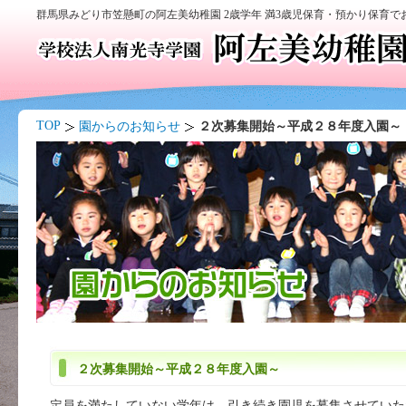
群馬県みどり市笠懸町の阿左美幼稚園 2歳学年 満3歳児保育・預かり保育
TOP
園からのお知らせ
２次募集開始～平成２８年度入園～
２次募集開始～平成２８年度入園～
定員を満たしていない学年は、引き続き園児を募集させていた