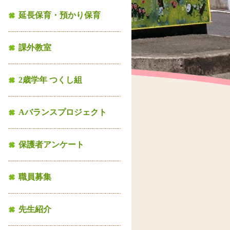
延長保育・預かり保育
課外教室
2歳学年 つくし組
Aバランスプロジェクト
保護者アンケート
職員募集
先生紹介