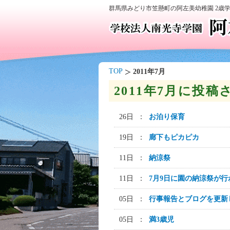
群馬県みどり市笠懸町の阿左美幼稚園 2歳
TOP
2011年7月
2011年7月に投
26日 ：
お泊り保育
19日 ：
廊下もピカピカ
11日 ：
納涼祭
11日 ：
7月9日に園の納涼祭が
05日 ：
行事報告とブログを更新
05日 ：
満3歳児