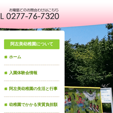
阿左美幼稚園について
ホーム
入園体験会情報
阿左美幼稚園の生活と行事
幼稚園でかかる実質負担額